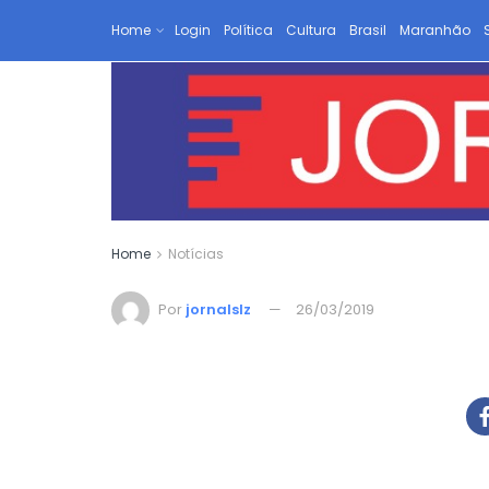
Home
Login
Política
Cultura
Brasil
Maranhão
Home
Notícias
Por
jornalslz
26/03/2019