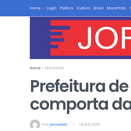
Home
Login
Política
Cultura
Brasil
Maranhão
Home
Maranhão
Prefeitura d
comporta da
Por
jornalslz
14/04/2019