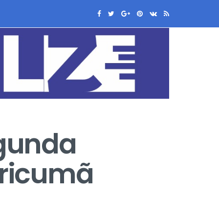
egunda
ericumã