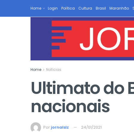
Home
Login
Política
Cultura
Brasil
Maranhão
Home
Notícias
Ultimato do 
nacionais
Por
jornalslz
24/01/2021