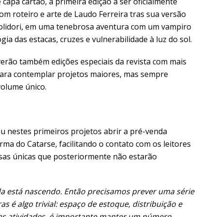
capa cartão, a primeira edição a ser oficialmente
om roteiro e arte de Laudo Ferreira tras sua versão
Polidori, em uma tenebrosa aventura com um vampiro
gia das estacas, cruzes e vulnerabilidade à luz do sol.
erão também edições especiais da revista com mais
 para contemplar projetos maiores, mas sempre
olume único.
u nestes primeiros projetos abrir a pré-venda
rma do Catarse, facilitando o contato com os leitores
s únicas que posteriormente não estarão
a está nascendo. Então precisamos prever uma série
é algo trivial: espaço de estoque, distribuição e
o das atividades, é importante manter um número