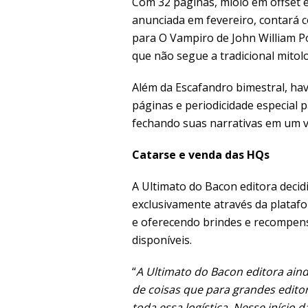
Com 32 páginas, miolo em offset e 
anunciada em fevereiro, contará c
para O Vampiro de John William 
que não segue a tradicional mitolo
Além da Escafandro bimestral, hav
páginas e periodicidade especial
fechando suas narrativas em um v
Catarse e venda das HQs
A Ultimato do Bacon editora decidi
exclusivamente através da platafo
e oferecendo brindes e recompensa
disponíveis.
“
A Ultimato do Bacon editora aind
de coisas que para grandes editoras 
toda essa logística. Nesse iníci