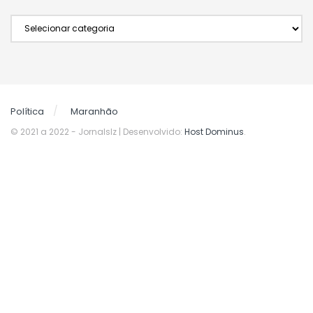
Categorias
Política
Maranhão
© 2021 a 2022
- Jornalslz | Desenvolvido:
Host Dominus
.