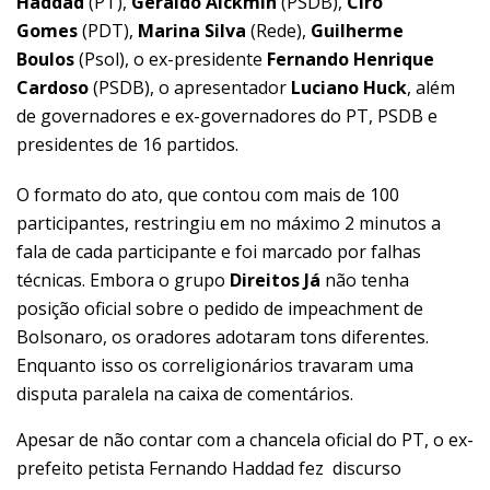
Haddad
(PT),
Geraldo Alckmin
(PSDB),
Ciro
Gomes
(PDT),
Marina Silva
(Rede),
Guilherme
Boulos
(Psol), o ex-presidente
Fernando Henrique
Cardoso
(PSDB), o apresentador
Luciano Huck
, além
de governadores e ex-governadores do PT, PSDB e
presidentes de 16 partidos.
O formato do ato, que contou com mais de 100
participantes, restringiu em no máximo 2 minutos a
fala de cada participante e foi marcado por falhas
técnicas. Embora o grupo
Direitos Já
não tenha
posição oficial sobre o pedido de impeachment de
Bolsonaro, os oradores adotaram tons diferentes.
Enquanto isso os correligionários travaram uma
disputa paralela na caixa de comentários.
Apesar de não contar com a chancela oficial do PT, o ex-
prefeito petista Fernando Haddad fez discurso