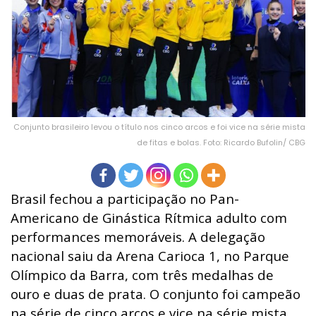
Conjunto brasileiro levou o título nos cinco arcos e foi vice na série mista
de fitas e bolas. Foto: Ricardo Bufolin/ CBG
Brasil fechou a participação no Pan-
Americano de Ginástica Rítmica adulto com
performances memoráveis. A delegação
nacional saiu da Arena Carioca 1, no Parque
Olímpico da Barra, com três medalhas de
ouro e duas de prata. O conjunto foi campeão
na série de cinco arcos e vice na série mista.