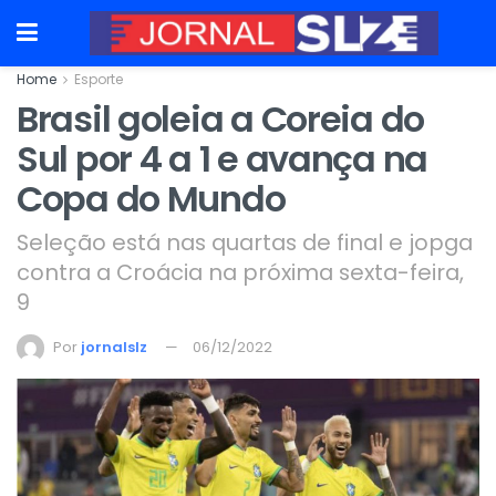
Home
Esporte
Brasil goleia a Coreia do
Sul por 4 a 1 e avança na
Copa do Mundo
Seleção está nas quartas de final e jopga
contra a Croácia na próxima sexta-feira,
9
Por
jornalslz
06/12/2022