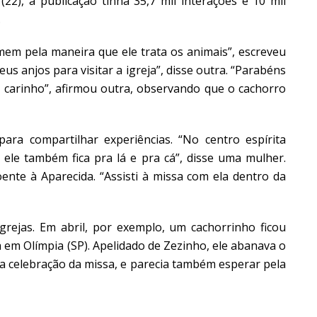
(22), a publicação tinha 35,7 mil interações e 10 mil
.
em pela maneira que ele trata os animais”, escreveu
s anjos para visitar a igreja”, disse outra. “Parabéns
e carinho”, afirmou outra, observando que o cachorro
ra compartilhar experiências. “No centro espírita
ele também fica pra lá e pra cá”, disse uma mulher.
oente à Aparecida. “Assisti à missa com ela dentro da
rejas. Em abril, por exemplo, um cachorrinho ficou
 em Olímpia (SP). Apelidado de Zezinho, ele abanava o
 a celebração da missa, e parecia também esperar pela