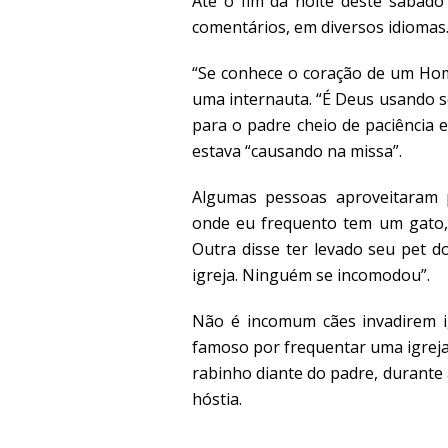
Até o fim da noite deste sábado 
comentários, em diversos idiomas
“Se conhece o coração de um Hom
uma internauta. “É Deus usando seu
para o padre cheio de paciência 
estava “causando na missa”.
Algumas pessoas aproveitaram pa
onde eu frequento tem um gato, 
Outra disse ter levado seu pet d
igreja. Ninguém se incomodou”.
Não é incomum cães invadirem ig
famoso por frequentar uma igreja
rabinho diante do padre, durante
hóstia.