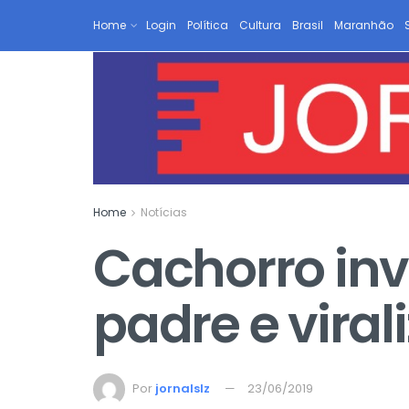
Home
Login
Política
Cultura
Brasil
Maranhão
Home
Notícias
Cachorro inv
padre e viral
Por
jornalslz
23/06/2019