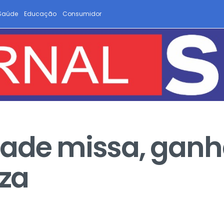
Saúde
Educação
Consumidor
ade missa, ganh
iza