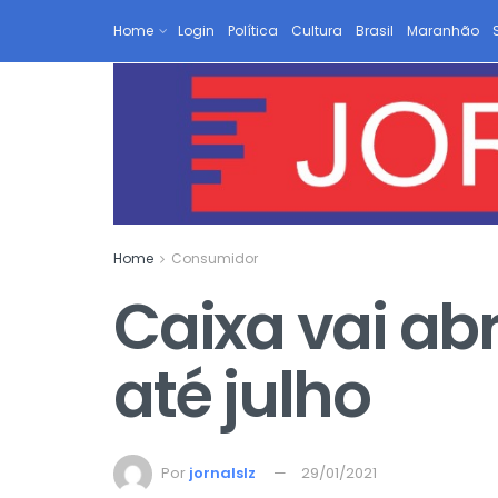
Home
Login
Política
Cultura
Brasil
Maranhão
Home
Consumidor
Caixa vai ab
até julho
Por
jornalslz
29/01/2021