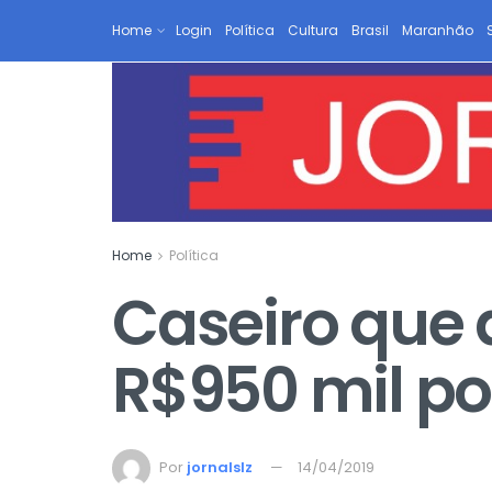
Home
Login
Política
Cultura
Brasil
Maranhão
Home
Política
Caseiro que 
R$950 mil po
Por
jornalslz
14/04/2019