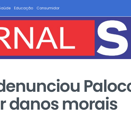
Saúde
Educação
Consumidor
denunciou Palocc
r danos morais