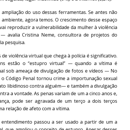
ampliação do uso dessas ferramentas. Se antes não
e ambiente, agora temos. O crescimento desse espaço
vai reproduzir a vulnerabilidade da mulher à violência
— avalia Cristina Neme, consultora de projetos do
a pesquisa.
iolência virtual que chega à polícia é significativo.
ns estão o “estupro virtual” — quando a vítima é
ual sob ameaça de divulgação de fotos e vídeos — No
u o Código Penal tornou crime a importunação sexual
ato libidinoso contra alguém— e também a divulgação
ntra a vontade. As penas variam de um a cinco anos e,
ança, pode ser agravada de um terço a dois terços
 relação de afeto com a vítima.
entendimento passou a ser usado a partir de um a
l, que ampliou o conceito de estupro. Apesar desses