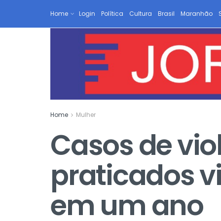
Home
Login
Política
Cultura
Brasil
Maranhão
Home
Mulher
Casos de vio
praticados v
em um ano