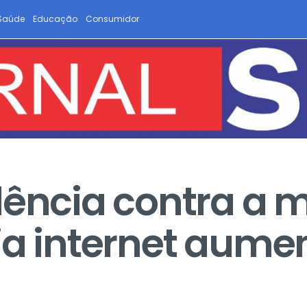
Saúde
Educação
Consumidor
lência contra a 
ia internet aum