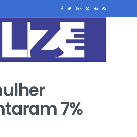
mulher
entaram 7%