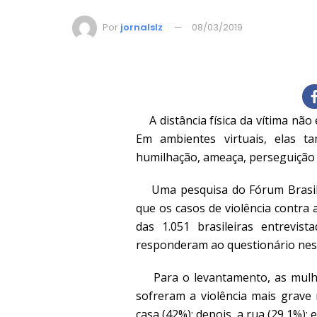
Por
jornalslz
08/03/2019
A distância física da vítima não
Em ambientes virtuais, elas t
humilhação, ameaça, perseguição 
Uma pesquisa do Fórum Brasile
que os casos de violência contra
das 1.051 brasileiras entrevi
responderam ao questionário nes
Para o levantamento, as mulher
sofreram a violência mais grave
casa (42%); depois, a rua (29,1%); 