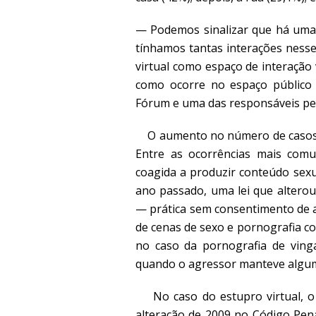
— Podemos sinalizar que há uma 
tínhamos tantas interações ness
virtual como espaço de interação 
como ocorre no espaço público 
Fórum e uma das responsáveis pel
O aumento no número de casos de v
Entre as ocorrências mais comu
coagida a produzir conteúdo sex
ano passado, uma lei que altero
— prática sem consentimento de 
de cenas de sexo e pornografia co
no caso da pornografia de ving
quando o agressor manteve alguma
No caso do estupro virtual, o 
alteração de 2009 no Código Pena