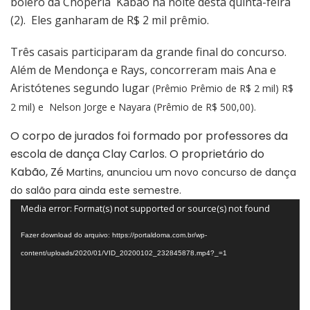
bolero da Choperia Kabão na noite desta quinta-feira
(2). Eles ganharam de R$ 2 mil prêmio.
Três casais participaram da grande final do concurso.
Além de Mendonça e Rays, concorreram mais Ana e
Aristótenes segundo lugar
(Prêmio
Prêmio de R$ 2 mil) R$
2 mil) e Nelson Jorge e Nayara (Prêmio de R$ 500,00).
O corpo de jurados foi formado por professores da
escola de dança Clay Carlos. O proprietário do
Kabão, Zé
Martins, anunciou um novo concurso de dança
do salão para ainda este semestre.
Tocador
Media error: Format(s) not supported or source(s) not found
de
Fazer download do arquivo: https://portaldoma.com.br/wp-
vídeo
content/uploads/2020/01/VID_20200102_232845878.mp4?_=1