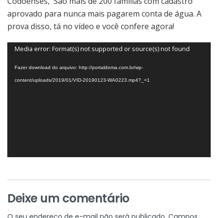
Codoenses, São mais de 200 famílias com cadastro
aprovado para nunca mais pagarem conta de água. A
prova disso, tá no vídeo e você confere agora!
Tocador
Media error: Format(s) not supported or source(s) not found
de
Fazer download do arquivo: http://portaldoma.com.br/wp-
vídeo
content/uploads/2019/01/VID-20190123-WA0223.mp4?_=1
Deixe um comentário
O seu endereço de e-mail não será publicado.
Campos