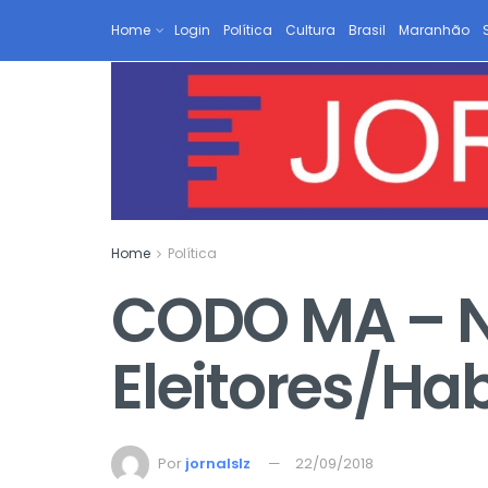
Home
Login
Política
Cultura
Brasil
Maranhão
Home
Política
CODO MA – 
Eleitores/Ha
Por
jornalslz
22/09/2018