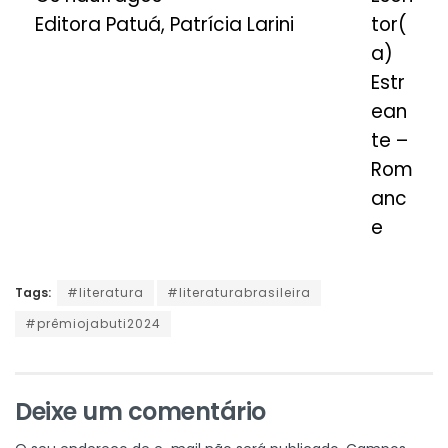
Editora Patuá, Patrícia Larini
tor(
a)
Estr
ean
te –
Rom
anc
e
Tags:
#literatura
#literaturabrasileira
#prêmiojabuti2024
Deixe um comentário