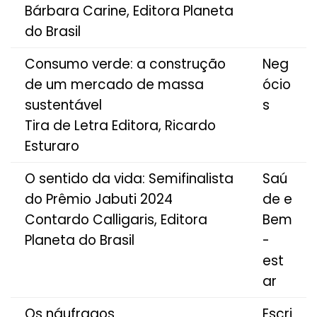
Bárbara Carine, Editora Planeta
do Brasil
Consumo verde: a construção
Neg
de um mercado de massa
ócio
sustentável
s
Tira de Letra Editora, Ricardo
Esturaro
O sentido da vida: Semifinalista
Saú
do Prêmio Jabuti 2024
de e
Contardo Calligaris, Editora
Bem
Planeta do Brasil
-
est
ar
Os náufragos
Escri