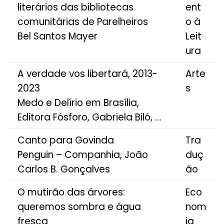
literários das bibliotecas
ent
comunitárias de Parelheiros
o à
Bel Santos Mayer
Leit
ura
A verdade vos libertará, 2013-
Arte
2023
s
Medo e Delírio em Brasília,
Editora Fósforo, Gabriela Biló, …
Canto para Govinda
Tra
Penguin – Companhia, João
duç
Carlos B. Gonçalves
ão
O mutirão das árvores:
Eco
queremos sombra e água
nom
fresca
ia