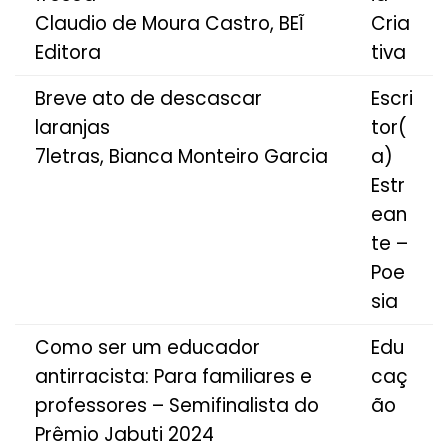
Claudio de Moura Castro, BEĨ
Cria
Editora
tiva
Breve ato de descascar
Escri
laranjas
tor(
7letras, Bianca Monteiro Garcia
a)
Estr
ean
te –
Poe
sia
Como ser um educador
Edu
antirracista: Para familiares e
caç
professores – Semifinalista do
ão
Prêmio Jabuti 2024