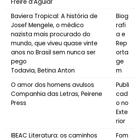
Freire d’Aguiar
Baviera Tropical: A história de
Biog
Josef Mengele, o médico
rafi
nazista mais procurado do
a e
mundo, que viveu quase vinte
Rep
anos no Brasil sem nunca ser
orta
pego
ge
Todavia, Betina Anton
m
O amor dos homens avulsos
Publi
Companhia das Letras, Peirene
cad
Press
o no
Exte
rior
IBEAC Literatura: os caminhos
Fom