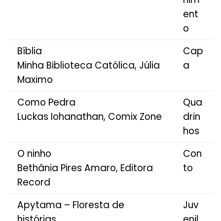
ent
o
Bíblia
Cap
Minha Biblioteca Católica, Júlia
a
Maximo
Como Pedra
Qua
Luckas Iohanathan, Comix Zone
drin
hos
O ninho
Con
Bethânia Pires Amaro, Editora
to
Record
Apytama – Floresta de
Juv
histórias
enil