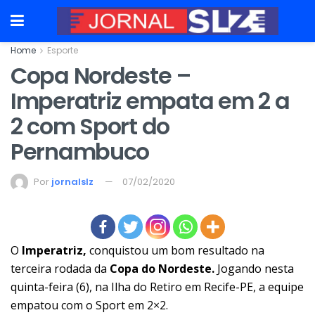
Home
Esporte
Copa Nordeste –
Imperatriz empata em 2 a
2 com Sport do
Pernambuco
Por
jornalslz
07/02/2020
O
Imperatriz,
conquistou um bom resultado na
terceira rodada da
Copa do Nordeste.
Jogando nesta
quinta-feira (6), na Ilha do Retiro em Recife-PE, a equipe
empatou com o Sport em 2×2.