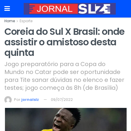
Home
Esporte
Coreia do Sul X Brasil: onde
assistir o amistoso desta
quinta
Jogo preparatório para a Copa do
Mundo no Catar pode ser oportunidade
para Tite sanar dúvidas no elenco e fazer
testes; jogo começa às 8h (de Brasília)
Por
jornalslz
09/07/2022