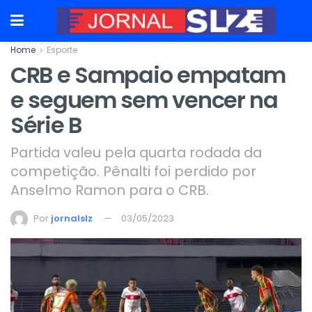
Home
Esporte
CRB e Sampaio empatam
e seguem sem vencer na
Série B
Partida valeu pela quarta rodada da
competição. Pênalti foi perdido por
Anselmo Ramon para o CRB.
Por
jornalslz
03/05/2023