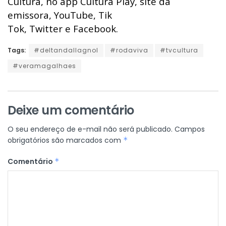
Cultura, no app Cultura Play,
site da
emissora
,
YouTube
,
Tik
Tok
,
Twitter
e
Facebook
.
Tags:
#deltandallagnol
#rodaviva
#tvcultura
#veramagalhaes
Deixe um comentário
O seu endereço de e-mail não será publicado.
Campos
obrigatórios são marcados com
*
Comentário
*