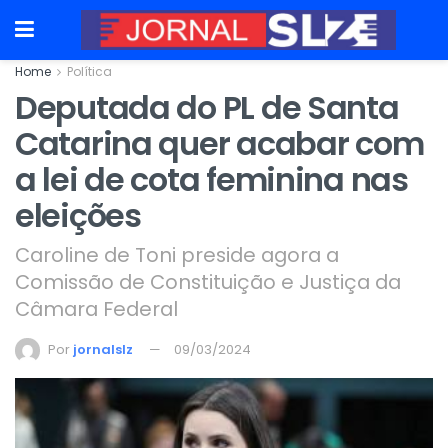
Home
Política
Deputada do PL de Santa
Catarina quer acabar com
a lei de cota feminina nas
eleições
Caroline de Toni preside agora a
Comissão de Constituição e Justiça da
Câmara Federal
Por
jornalslz
09/03/2024