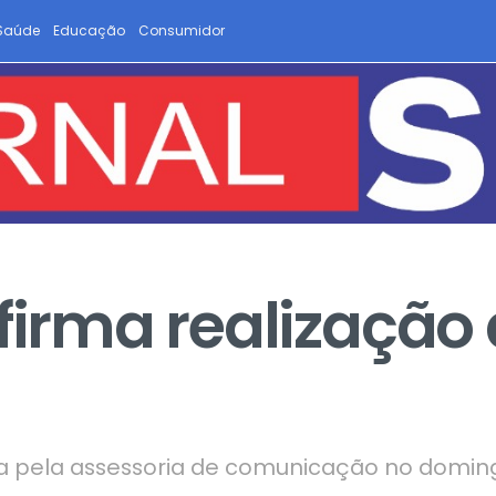
Saúde
Educação
Consumidor
firma realização 
da pela assessoria de comunicação no doming