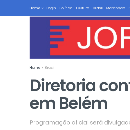
Home
Login
Política
Cultura
Brasil
Maranhão
Home
Brasil
Diretoria con
em Belém
Programação oficial será divulga