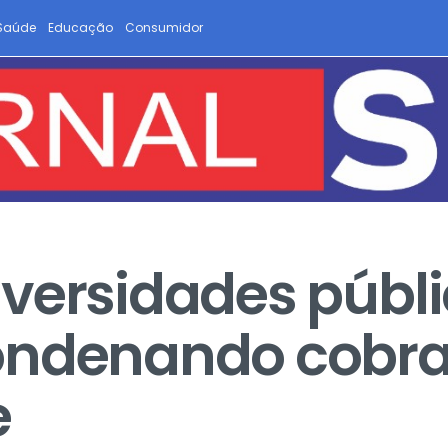
Saúde
Educação
Consumidor
iversidades públ
ondenando cobr
e