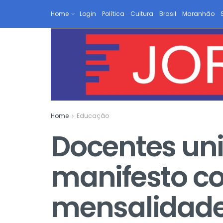
Home
Login
Política
Cultura
Brasil
Maranhão
Home
Educação
Docentes un
manifesto c
mensalidad