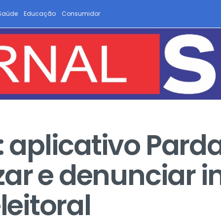
Saúde
Educação
Consumidor
: aplicativo Pard
lizar e denunciar 
eitoral