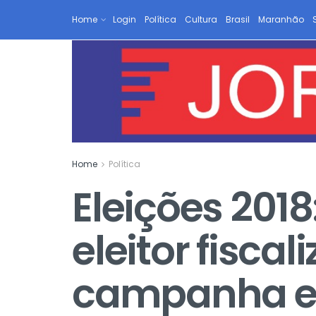
Home
Login
Política
Cultura
Brasil
Maranhão
Home
Política
Eleições 2018
eleitor fisca
campanha el