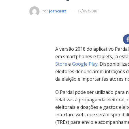
Por
jornalslz
17/09/2018
A versão 2018 do aplicativo Pardal
em smartphones e tablets, já está
Store
e
Google Play
. Disponibiliza
eleitores denunciarem infrações d
da eleição e importantes atores n
O Pardal pode ser utilizado para n
relativas à propaganda eleitoral,
eleitorais e doações e gastos elei
interface web, que será disponibil
(TREs) para envio e acompanhamen