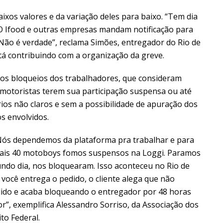
xos valores e da variação deles para baixo. “Tem dia
. O Ifood e outras empresas mandam notificação para
 Não é verdade”, reclama Simões, entregador do Rio de
tá contribuindo com a organização da greve.
dos bloqueios dos trabalhadores, que consideram
de motoristas terem sua participação suspensa ou até
rios não claros e sem a possibilidade de apuração dos
os envolvidos.
 Nós dependemos da plataforma pra trabalhar e para
 mais 40 motoboys fomos suspensos na Loggi. Paramos
gundo dia, nos bloquearam. Isso aconteceu no Rio de
 você entrega o pedido, o cliente alega que não
ido e acaba bloqueando o entregador por 48 horas
r”, exemplifica Alessandro Sorriso, da Associação dos
to Federal.