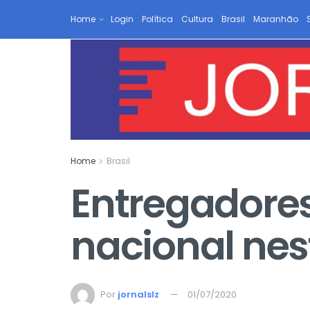
Home
Login
Política
Cultura
Brasil
Maranhão
Home
Brasil
Entregadore
nacional nes
Por
jornalslz
01/07/2020