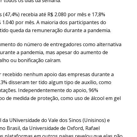
r todos os dias da semana.
 (47,4%) recebia até R$ 2.080 por mês e 17,8%
 1.040 por mês. A maioria dos participantes do
 tido queda da remuneração durante a pandemia.
umento do número de entregadores como alternativa
urante a pandemia, mas apesar do aumento de
alho ou bonificação caíram.
er recebido nenhum apoio das empresas durante a
,3% disseram ter tido algum tipo de auxílio, como
ntações. Independentemente do apoio, 96%
o de medida de proteção, como uso de álcool em gel
 da UNiversidade do Vale dos Sinos (Unisinos) e
o Brasil, da Universidade de Oxford, Rafael
as plataformas em outros países revelou que elas não