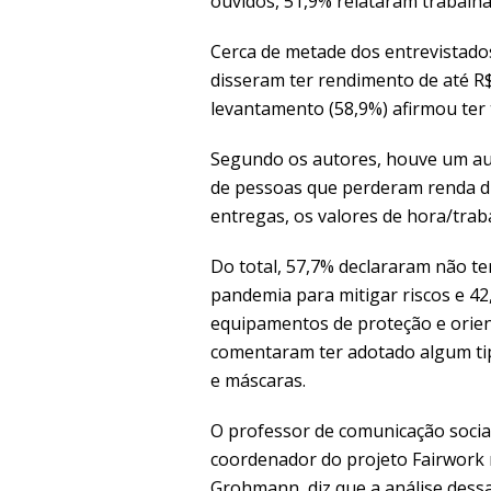
ouvidos, 51,9% relataram trabalha
Cerca de metade dos entrevistados
disseram ter rendimento de até R$
levantamento (58,9%) afirmou ter
Segundo os autores, houve um a
de pessoas que perderam renda d
entregas, os valores de hora/trab
Do total, 57,7% declararam não t
pandemia para mitigar riscos e 42
equipamentos de proteção e orie
comentaram ter adotado algum tip
e máscaras.
O professor de comunicação social
coordenador do projeto Fairwork n
Grohmann, diz que a análise dess