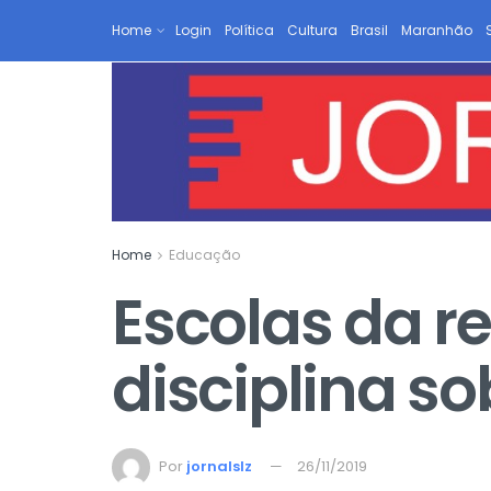
Home
Login
Política
Cultura
Brasil
Maranhão
Home
Educação
Escolas da r
disciplina s
Por
jornalslz
26/11/2019