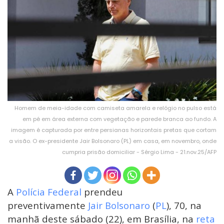
Homem de meia-idade com camiseta amarela e relógio no pulso está
em pé em área externa com vegetação e parede branca ao fundo. A
imagem é capturada por entre persianas horizontais pretas que cortam
a visão. O ex-presidente Jair Bolsonaro (PL) em casa, em novembro, onde
cumpria prisão domiciliar - Sérgio Lima - 21.nov.25/AFP
A
Polícia Federal
prendeu
preventivamente
Jair Bolsonaro
(
PL
), 70, na
manhã deste sábado (22), em Brasília, na
reta