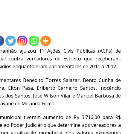
nhão ajuizou 11 Ações Civis Públicas (ACPs) de
pal contra vereadores de Estreito que receberam,
bsídios enquanto eram parlamentares de 2011 a 2012.
ntares Benedito Torres Salazar, Bento Cunha de
a, Elton Pasa, Eriberto Carneiro Santos, Inocêncio
es dos Santos, José Wilson Vilar e Manoel Barbosa de
Tavane de Miranda Firmo.
nicipal tiveram aumento de R$ 3.716,00 para R$
de ao Poder Judiciário que determine aos vereadores a
com atualização monetária, dos valores excedentes