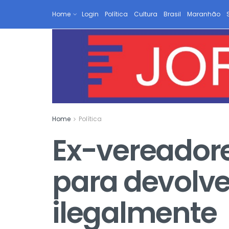
Home
Login
Política
Cultura
Brasil
Maranhão
Home
Política
Ex-vereadore
para devolve
ilegalmente