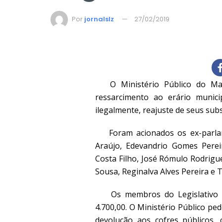
Por
jornalslz
27/02/2019
O Ministério Público do Mara
ressarcimento ao erário munici
ilegalmente, reajuste de seus su
Foram acionados os ex-parlame
Araújo, Edevandrio Gomes Pereir
Costa Filho, José Rómulo Rodrigu
Sousa, Reginalva Alves Pereira e 
Os membros do Legislativo mu
4.700,00. O Ministério Público pe
devolução aos cofres públicos, 