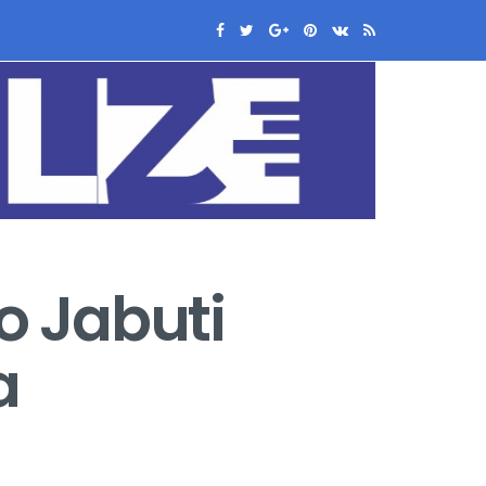
o Jabuti
a