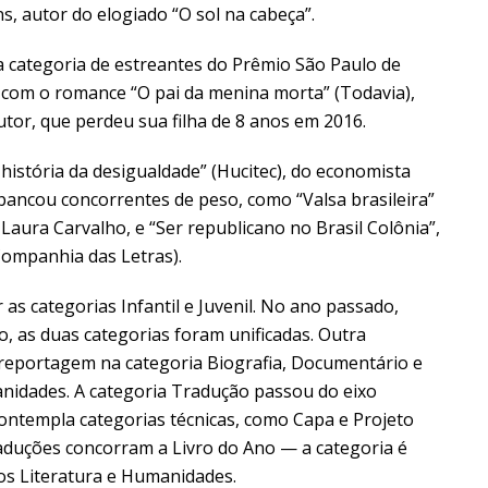
s, autor do elogiado “O sol na cabeça”.
 a categoria de estreantes do Prêmio São Paulo de
i com o romance “O pai da menina morta” (Todavia),
tor, que perdeu sua filha de 8 anos em 2016.
istória da desigualdade” (Hucitec), do economista
sbancou concorrentes de peso, como “Valsa brasileira”
aura Carvalho, e “Ser republicano no Brasil Colônia”,
(Companhia das Letras).
r as categorias Infantil e Juvenil. No ano passado,
, as duas categorias foram unificadas. Outra
s-reportagem na categoria Biografia, Documentário e
idades. A categoria Tradução passou do eixo
 contempla categorias técnicas, como Capa e Projeto
aduções concorram a Livro do Ano — a categoria é
os Literatura e Humanidades.