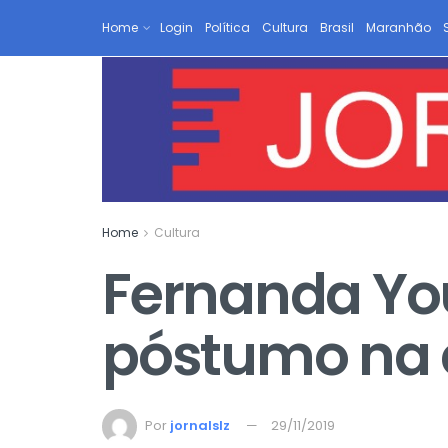
Home
Login
Política
Cultura
Brasil
Maranhão
Home
Cultura
Fernanda Yo
póstumo na 
Por
jornalslz
29/11/2019