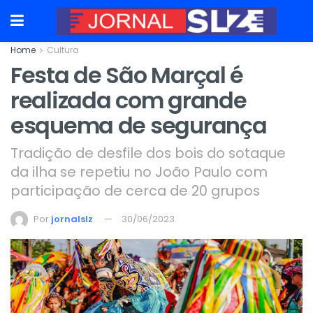
Home
Cultura
Festa de São Marçal é
realizada com grande
esquema de segurança
Tradição de desfile dos bois do sotaque
da ilha se repetiu no João Paulo com
participação de cerca de 20 grupos
Por
jornalslz
30/06/2023