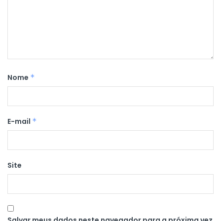
Nome
*
E-mail
*
Site
Salvar meus dados neste navegador para a próxima vez