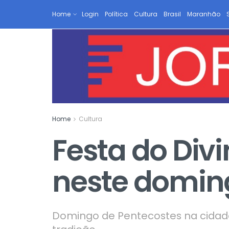
Home
Login
Política
Cultura
Brasil
Maranhão
Home
Cultura
Festa do Divi
neste domin
Domingo de Pentecostes na cidade 