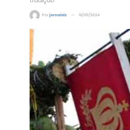
tradição
Por
jornalslz
19/05/2024