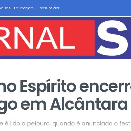
Saúde
Educação
Consumidor
no Espírito encer
go em Alcântara
é lido o pelouro, quando é anunciado o fest