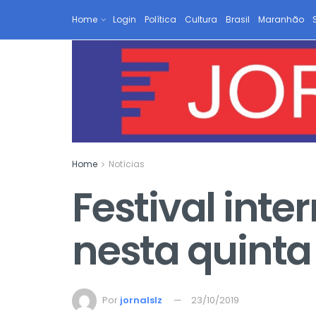
Home
Login
Política
Cultura
Brasil
Maranhão
Home
Notícias
Festival inte
nesta quint
Por
jornalslz
23/10/2019