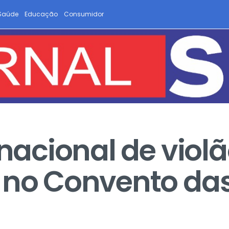
Saúde
Educação
Consumidor
rnacional de violã
a no Convento da