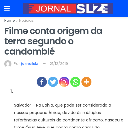
Home
Notícias
Filme conta origem da
terra segundo o
candomblé
Por
jornalslz
21/12/2019
Salvador – Na Bahia, que pode ser considerada a
nossa
p pequena África, devido às múltiplas
referências culturais do continente africano, nasceu o
filme Òrun Aiyê, que conta como orixás do