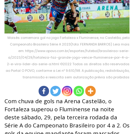
Moisés comemora gol no jogo Fortaleza x Fluminense, no Castelão, pelo
Campeonato Brasileiro Série A 2023(foto: FERNANDA BARROS) Leia mais
em: https://www.opovo.com.br/esportes/futebol/brasileirao-serie-
a/2023/04/29/fortaleza-faz-grande-jogo-vence-fluminense-por-4-a-
2-e-vira-lider-da-serie-a.html ©2022 Todos os direitos são reservados
ao Portal O POVO, conforme a Lei nº 9.610/98. A publicação, redistribuição,
transmissão e reescrita sem autorização prévia são proibidas
Com chuva de gols na Arena Castelão, o
Fortaleza superou o Fluminense na noite
deste sábado, 29, pela terceira rodada da
Série A do Campeonato Brasileiro por 4 a 2. Os
gols da equipe mandante foram marcados