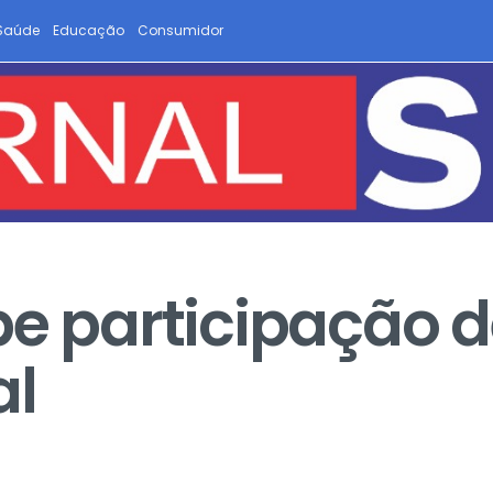
Saúde
Educação
Consumidor
be participação 
al