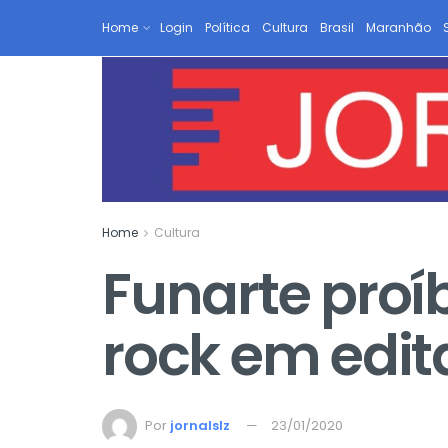
Home
Login
Política
Cultura
Brasil
Maranhão
Home
Cultura
Funarte proí
rock em edit
Por
jornalslz
23/01/2020