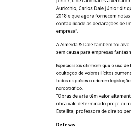
Junior, e de candidatos a veread
Auricchio, Carlos Dale Júnior diz
2018 e que agora fornecem notas f
contabilidade as declarações de I
empresa”.
A Almeida & Dale também foi alvo
sem causa para empresas fantasm
Especialistas afirmam que o uso de 
ocultação de valores ilícitos aumen
todos os países a criarem legislaçõ
narcotráfico.
“Obras de arte têm valor altamente
obra vale determinado preço ou nã
Estellita, professora de direito p
Defesas