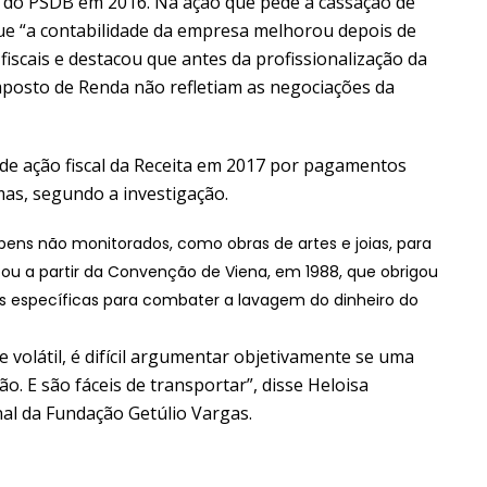
or do PSDB em 2016. Na ação que pede a cassação de
 que “a contabilidade da empresa melhorou depois de
iscais e destacou que antes da profissionalização da
mposto de Renda não refletiam as negociações da
 de ação fiscal da Receita em 2017 por pagamentos
as, segundo a investigação.
bens não monitorados, como obras de artes e joias, para
tou a partir da Convenção de Viena, em 1988, que obrigou
es específicas para combater a lavagem do dinheiro do
 volátil, é difícil argumentar objetivamente se uma
o. E são fáceis de transportar”, disse Heloisa
enal da Fundação Getúlio Vargas.