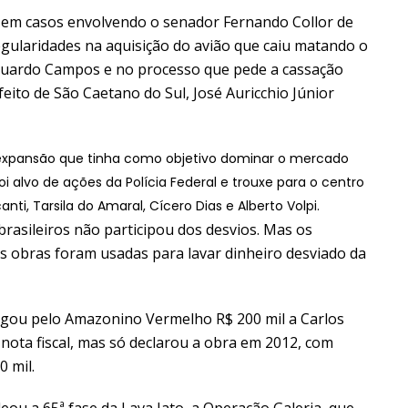
 em casos envolvendo o senador Fernando Collor de
egularidades na aquisição do avião que caiu matando o
uardo Campos e no processo que pede a cassação
efeito de São Caetano do Sul, José Auricchio Júnior
expansão que tinha como objetivo dominar o mercado
foi alvo de ações da Polícia Federal e trouxe para o centro
i, Tarsila do Amaral, Cícero Dias e Alberto Volpi.
 brasileiros não participou dos desvios. Mas os
s obras foram usadas para lavar dinheiro desviado da
agou pelo Amazonino Vermelho R$ 200 mil a Carlos
nota fiscal, mas só declarou a obra em 2012, com
0 mil.
ou a 65ª fase da Lava Jato, a Operação Galeria, que