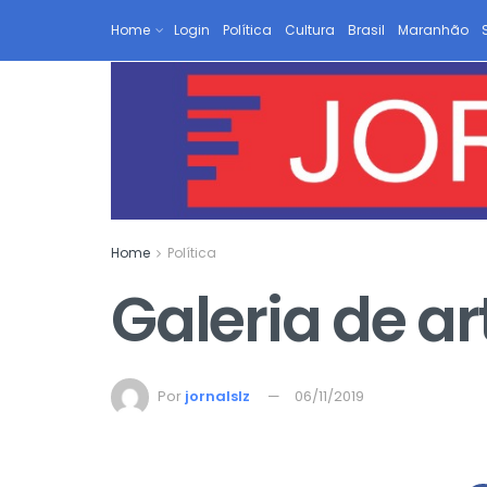
Home
Login
Política
Cultura
Brasil
Maranhão
Home
Política
Galeria de ar
Por
jornalslz
06/11/2019