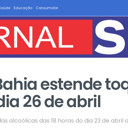
Saúde
Educação
Consumidor
ahia estende to
dia 26 de abril
 alcoólicas das 18 horas do dia 23 de abril at