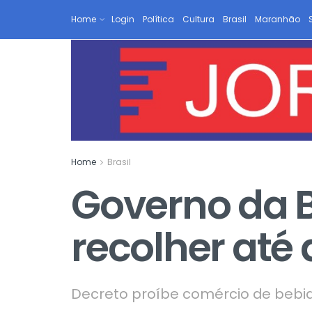
Home
Login
Política
Cultura
Brasil
Maranhão
Home
Brasil
Governo da B
recolher até 
Decreto proíbe comércio de bebidas