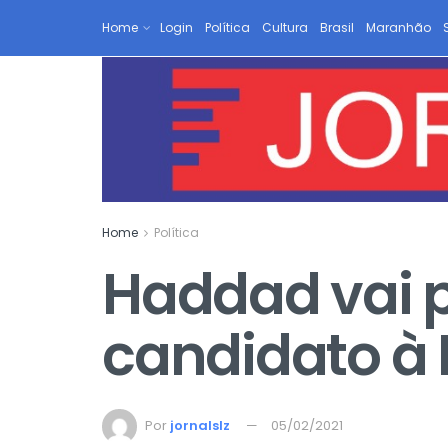
Home
Login
Política
Cultura
Brasil
Maranhão
Home
Política
Haddad vai p
candidato à 
Por
jornalslz
05/02/2021