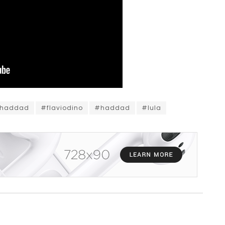
ohaddad
#flaviodino
#haddad
#lula