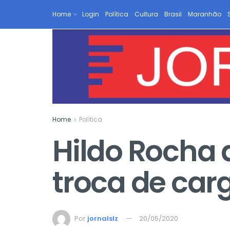
Home
Login
Política
Cultura
Brasil
Maranhão
Home
Política
Hildo Rocha 
troca de car
Por
jornalslz
20/05/2020