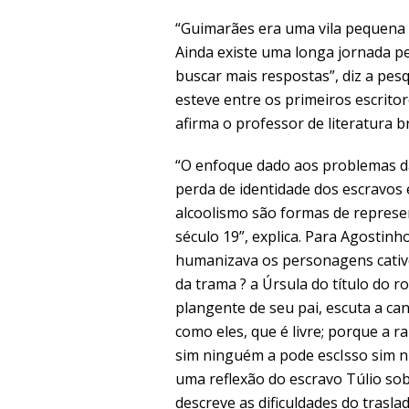
“Guimarães era uma vila pequena 
Ainda existe uma longa jornada pe
buscar mais respostas”, diz a pe
esteve entre os primeiros escrito
afirma o professor de literatura b
“O enfoque dado aos problemas da
perda de identidade dos escravos 
alcoolismo são formas de represen
século 19”, explica. Para Agostin
humanizava os personagens cativ
da trama ? a Úrsula do título do 
plangente de seu pai, escuta a can
como eles, que é livre; porque a r
sim ninguém a pode escIsso sim ni
uma reflexão do escravo Túlio so
descreve as dificuldades do trasla