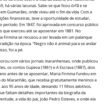
9, há várias lacunas. Sabe-se que ficou órfã e se
em Guimarães, onde viveu até o fim da vida. Com a
ções financeiras, teve a oportunidade de estudar,
o período. Em 1847, foi aprovada em concurso público
go que exerceu até se aposentar em 1881. No
ia Firmina se recusou a ser levada em um palanque
radição na época. “Negro não é animal para se andar
sso, foi a pé.
aborou com vários jornais maranhenses, onde publicou
eles, os contos Gupeva (1861) e A Escrava (1887), dois
ano antes de se aposentar, Maria Firmina fundou em
a do Maranhão, que recebia gratuitamente meninos e
os 95 anos de idade, deixando 11 filhos adotivos.
e faltam detalhes importantes da biografia da
entude, a vida do pai, João Pedro Esteves, e onde ela