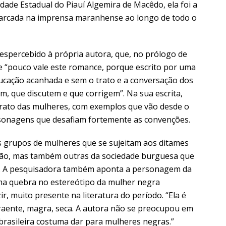
ade Estadual do Piauí Algemira de Macêdo, ela foi a
arcada na imprensa maranhense ao longo de todo o
spercebido à própria autora, que, no prólogo de
que “pouco vale este romance, porque escrito por uma
ducação acanhada e sem o trato e a conversação dos
, que discutem e que corrigem”. Na sua escrita,
trato das mulheres, com exemplos que vão desde o
rsonagens que desafiam fortemente as convenções.
 grupos de mulheres que se sujeitam aos ditames
dão, mas também outras da sociedade burguesa que
do. A pesquisadora também aponta a personagem da
ma quebra no estereótipo da mulher negra
r, muito presente na literatura do período. “Ela é
aente, magra, seca. A autora não se preocupou em
 brasileira costuma dar para mulheres negras.”