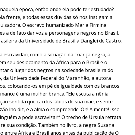
naquela época, então onde ela pode ter estudado?
la frente, e todas essas dúvidas só nos instigam a
squisadora. O escravo humanizado Maria Firmina
res a de fato dar voz a personagens negros no Brasil,
rasileira da Universidade de Brasília Danglei de Castro.
 escravidão, como a situação da criança negra, a
em seu deslocamento da África para o Brasil e o
tar o lugar dos negros na sociedade brasileira do
ho, da Universidade Federal do Maranhão, a autora
os, colocando-os em pé de igualdade com os brancos
romance é uma mulher branca. “Ele escuta a nênia
ção sentida que cai dos lábios de sua mãe, e sente
azão lho diz, e a alma o compreende. Oh! A mente! Isso
nguém a pode escravizar!” O trecho de Úrsula retrata
bre sua condição. Também no livro, a negra Susana
do entre África e Brasil anos antes da publicação de O