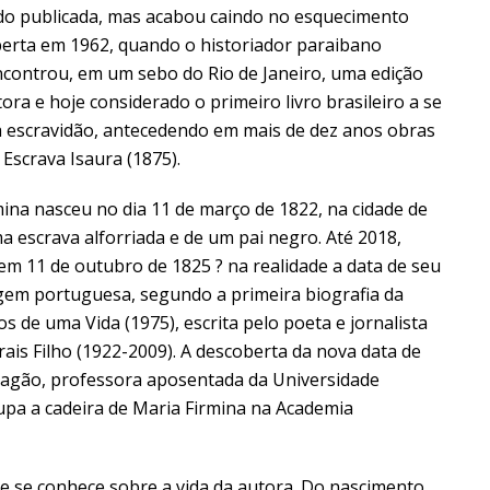
ando publicada, mas acabou caindo no esquecimento
berta em 1962, quando o historiador paraibano
ncontrou, em um sebo do Rio de Janeiro, uma edição
ora e hoje considerado o primeiro livro brasileiro a se
 a escravidão, antecedendo em mais de dez anos obras
Escrava Isaura (1875).
mina nasceu no dia 11 de março de 1822, na cidade de
a escrava alforriada e de um pai negro. Até 2018,
 em 11 de outubro de 1825 ? na realidade a data de seu
gem portuguesa, segundo a primeira biografia da
 de uma Vida (1975), escrita pelo poeta e jornalista
s Filho (1922-2009). A descoberta da nova data de
Aragão, professora aposentada da Universidade
pa a cadeira de Maria Firmina na Academia
 se conhece sobre a vida da autora. Do nascimento