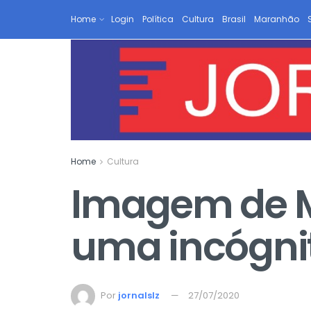
Home
Login
Política
Cultura
Brasil
Maranhão
Home
Cultura
Imagem de Ma
uma incógni
Por
jornalslz
27/07/2020