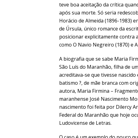
teve boa aceitação da crítica qu
após sua morte. Só seria redesco
Horácio de Almeida (1896-1983) e
de Úrsula, único romance da escrit
posicionar explicitamente contra
como O Navio Negreiro (1870) e A 
A biografia que se sabe Maria Fir
São Luís do Maranhão, filha de um
acreditava-se que tivesse nascido
batismo ?, de mãe branca com ori
autora, Maria Firmina – Fragmentos
maranhense José Nascimento Morai
nascimento foi feita por Dilercy 
Federal do Maranhão que hoje ocu
Ludovicense de Letras.
O caso é um exemplo do pouco que