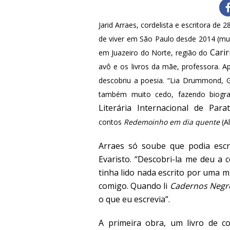
Jarid Arraes, cordelista e escritora d
de viver em São Paulo desde 2014 (mu
Carir
em Juazeiro do Norte, região do
avô e os livros da mãe, professora. Ap
descobriu a poesia. “Lia Drummond, G
também muito cedo, fazendo biogra
Literária Internacional de Parat
contos
Redemoinho em dia quente
(A
Arraes só soube que podia esc
Evaristo
. “Descobri-la me deu a 
tinha lido nada escrito por uma
comigo. Quando li
Cadernos Negr
o que eu escrevia”.
A primeira obra, um livro de co