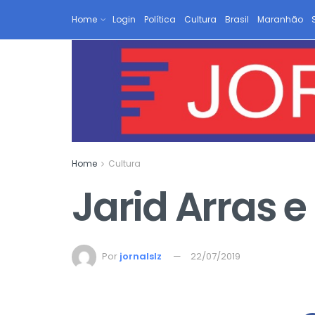
Home
Login
Política
Cultura
Brasil
Maranhão
Home
Cultura
Jarid Arras e
Por
jornalslz
22/07/2019