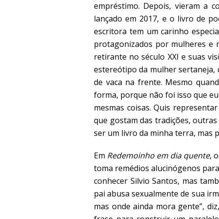
empréstimo. Depois, vieram a c
lançado em 2017, e o livro de p
escritora tem um carinho especia
protagonizados por mulheres e n
retirante no século XXI e suas vi
estereótipo da mulher sertaneja, 
de vaca na frente. Mesmo quand
forma, porque não foi isso que e
mesmas coisas. Quis representar 
que gostam das tradições, outra
ser um livro da minha terra, mas po
Em
Redemoinho em dia quente
, 
toma remédios alucinógenos para 
conhecer Silvio Santos, mas tam
pai abusa sexualmente de sua ir
mas onde ainda mora gente”, diz
frase para construir um paralel