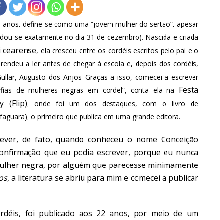
e 28 anos, define-se como uma “jovem mulher do sertão”, apesar
dou-se exatamente no dia 31 de dezembro). Nascida e criada
i cearense
, ela cresceu entre os cordéis escritos pelo pai e o
rendeu a ler antes de chegar à escola e, depois dos cordéis,
ullar, Augusto dos Anjos. Graças a isso, comecei a escrever
Festa
fias de mulheres negras em cordel”, conta ela na
y (Flip)
, onde foi um dos destaques, com o livro de
lfaguara), o primeiro que publica em uma grande editora.
rever, de fato, quando conheceu o nome
Conceição
confirmação que eu podia escrever, porque eu nunca
 mulher negra, por alguém que parecesse minimamente
os
, a literatura se abriu para mim e comecei a publicar
rdéis
, foi publicado aos 22 anos, por meio de um