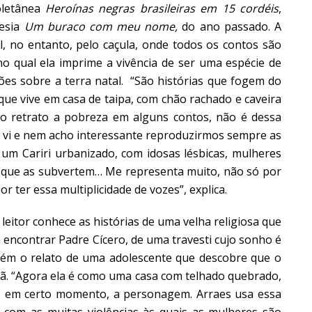
oletânea
Heroínas negras brasileiras em 15 cordéis
,
oesia
Um buraco com meu nome,
do ano passado. A
l, no entanto, pelo caçula, onde todos os contos são
o qual ela imprime a vivência de ser uma espécie de
sões sobre a terra natal. “São histórias que fogem do
que vive em casa de taipa, com chão rachado e caveira
o retrato a pobreza em alguns contos, não é dessa
u vi e nem acho interessante reproduzirmos sempre as
um Cariri urbanizado, com idosas lésbicas, mulheres
s que as subvertem… Me representa muito, não só por
r ter essa multiplicidade de vozes”, explica.
o leitor conhece as histórias de uma velha religiosa que
encontrar Padre Cícero, de uma travesti cujo sonho é
bém o relato de uma adolescente que descobre que
o
mã
. “Agora ela é como uma casa com telhado quebrado,
, em certo momento, a personagem. Arraes usa essa
o com as muitas violências às quais as mulheres são