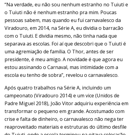
“Na verdade, eu não sou nenhum estranho no Tuiuti e
o Tuiuti não é nenhum estranho pra mim. Poucas
pessoas sabem, mas quando eu fui carnavalesco da
Viradouro, em 2014, na Série A, eu dividia o barracão
com o Tuiuti. E dividia mesmo, não tinha nada que
separava as escolas. Foi aí que descobri que o Tuiuti é
uma agremiação de família. O Thor, antes de ser
presidente, é meu amigo. A novidade é que agora eu
estou assinando o Carnaval, mas intimidade com a
escola eu tenho de sobra”, revelou o carnavalesco.
Após quatro trabalhos na Série A, incluindo um
campeonato (Viradouro 2014) e um vice (Unidos de
Padre Miguel 2018), João Vitor adquiriu experiência em
transformar o pequeno em grande. Acostumado com
crise e falta de dinheiro, o carnavalesco não nega ter
reaproveitado materiais e estruturas do último desfile
do Tuiuti, onde a escola terminou na oitava colocação.