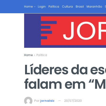
Home
Login
Política
Cultura
Brasil
Maranhão
Home
Política
Líderes da es
falam em “M
Por
jornalslz
20/07/2020