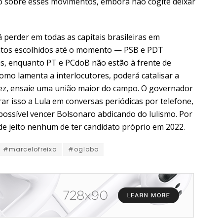
o sobre esses movimentos, embora não cogite deixar
 perder em todas as capitais brasileiras em
atos escolhidos até o momento — PSB e PDT
s, enquanto PT e PCdoB não estão à frente de
mo lamenta a interlocutores, poderá catalisar a
lvez, ensaie uma união maior do campo. O governador
 isso a Lula em conversas periódicas por telefone,
possível vencer Bolsonaro abdicando do lulismo. Por
de jeito nenhum de ter candidato próprio em 2022.
#marcelofreixo
#oglobo