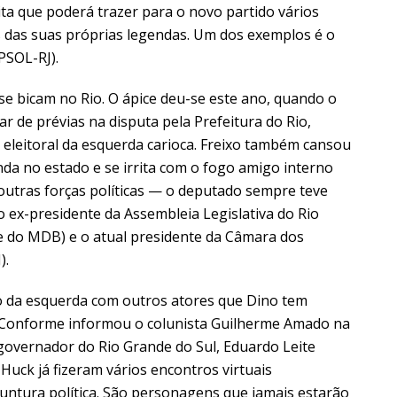
ta que poderá trazer para o novo partido vários
 das suas próprias legendas. Um dos exemplos é o
PSOL-RJ).
e bicam no Rio. O ápice deu-se este ano, quando o
ar de prévias na disputa pela Prefeitura do Rio,
 eleitoral da esquerda carioca. Freixo também cansou
da no estado e se irrita com o fogo amigo interno
utras forças políticas — o deputado sempre teve
 ex-presidente da Assembleia Legislativa do Rio
nte do MDB) e o atual presidente da Câmara dos
).
o da esquerda com outros atores que Dino tem
. Conforme informou o colunista Guilherme Amado na
o governador do Rio Grande do Sul, Eduardo Leite
Huck já fizeram vários encontros virtuais
untura política. São personagens que jamais estarão