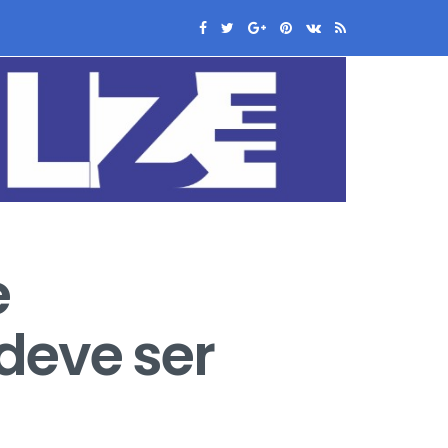
e
deve ser