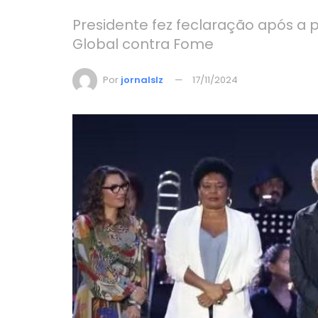
Presidente fez feclaração após a
Global contra Fome
Por
jornalslz
17/11/2024