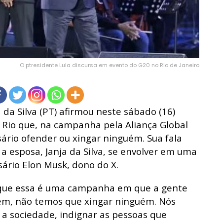
O ptresidente Lula discursa em evento do G20 no Rio de Janeiro
a da Silva (PT) afirmou neste sábado (16)
o Rio que, na campanha pela Aliança Global
ário ofender ou xingar ninguém. Sua fala
a esposa, Janja da Silva, se envolver em uma
ário Elon Musk, dono do X.
s que essa é uma campanha em que a gente
ém, não temos que xingar ninguém. Nós
a sociedade, indignar as pessoas que