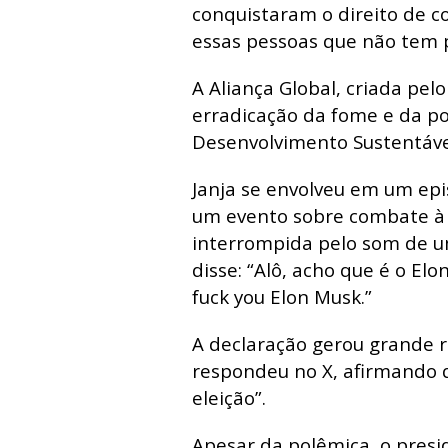
conquistaram o direito de c
essas pessoas que não tem p
A Aliança Global, criada pel
erradicação da fome e da po
Desenvolvimento Sustentáve
Janja se envolveu em um epi
um evento sobre combate à d
interrompida pelo som de u
disse: “Alô, acho que é o El
fuck you Elon Musk.”
A declaração gerou grande r
respondeu no X, afirmando q
eleição”.
Apesar da polêmica, o presi