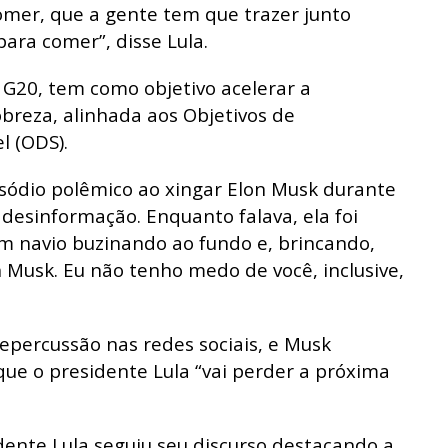
omer, que a gente tem que trazer junto
ara comer”, disse Lula.
o G20, tem como objetivo acelerar a
breza, alinhada aos Objetivos de
l (ODS).
sódio polêmico ao xingar Elon Musk durante
esinformação. Enquanto falava, ela foi
m navio buzinando ao fundo e, brincando,
on Musk. Eu não tenho medo de você, inclusive,
epercussão nas redes sociais, e Musk
ue o presidente Lula “vai perder a próxima
dente Lula seguiu seu discurso destacando a