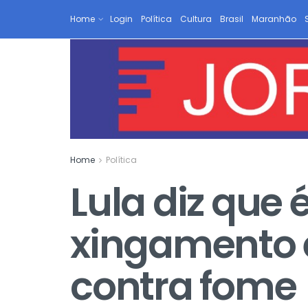
Home
Login
Política
Cultura
Brasil
Maranhão
Home
Política
Lula diz que 
xingamento e
contra fome