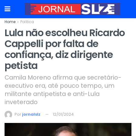
Home
Política
Lula não escolheu Ricardo
Cappelli por falta de
confiança, diz dirigente
petista
Camila Moreno afirma que secretário-
executivo era, até pouco tempo, um
militante antipetista e anti-Lula
inveterado
Por
jornalslz
12/01/2024