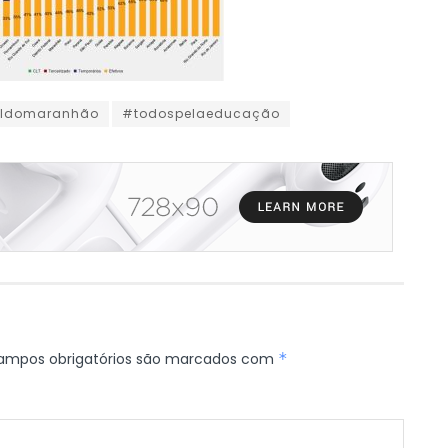
aldomaranhão
#todospelaeducação
ampos obrigatórios são marcados com
*