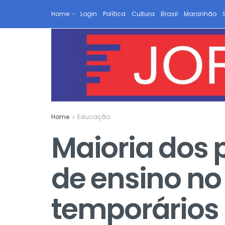
Home
Login
Política
Cultura
Brasil
Maranhão
Home
Educação
Maioria dos 
de ensino no
temporários