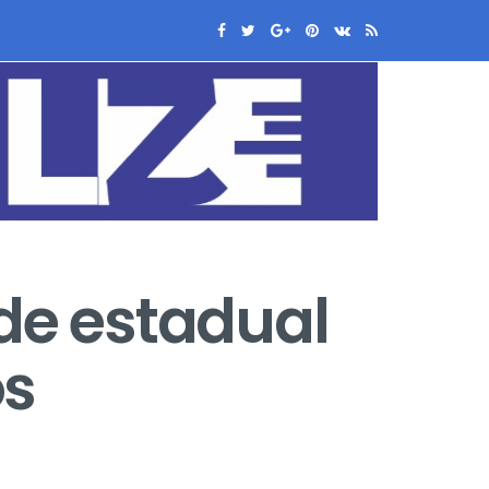
de estadual
os