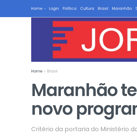
Home
Login
Política
Cultura
Brasil
Maranhão
Home
Brasil
Maranhão ter
novo progra
Critério da portaria do Ministério