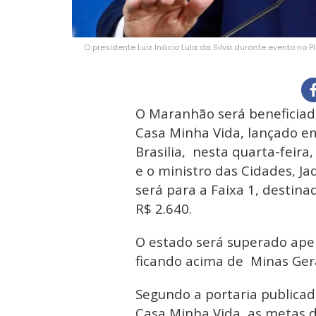
O presidente Luiz Inácio Lula da Silva durante evento no P
O Maranhão será beneficia
Casa Minha Vida, lançado em
Brasilia, nesta quarta-feira,
e o ministro das Cidades, Ja
será para a Faixa 1, destin
R$ 2.640.
O estado será superado apena
ficando acima de Minas Gerai
Segundo a portaria publica
Casa Minha Vida, as metas d