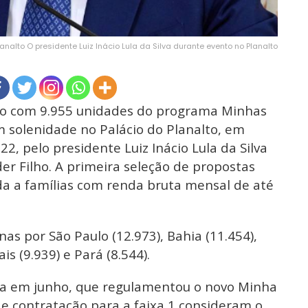
lanalto O presidente Luiz Inácio Lula da Silva durante evento no Planalto
do com 9.955 unidades do programa Minhas
 solenidade no Palácio do Planalto, em
 22, pelo presidente Luiz Inácio Lula da Silva
der Filho. A primeira seleção de propostas
ada a famílias com renda bruta mensal de até
s por São Paulo (12.973), Bahia (11.454),
s (9.939) e Pará (8.544).
da em junho, que regulamentou o novo Minha
e contratação para a faixa 1 consideram o