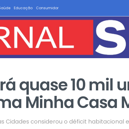
Saúde
Educação
Consumidor
á quase 10 mil 
ma Minha Casa M
 das Cidades considerou o déficit habitaciona