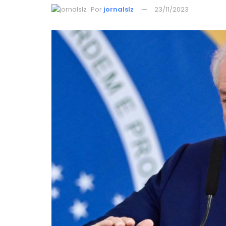
Por
jornalslz
23/11/2023