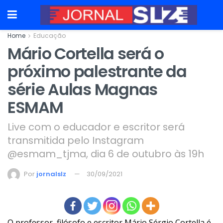
Home
Educação
Mário Cortella será o
próximo palestrante da
série Aulas Magnas
ESMAM
Live com o educador e escritor será
transmitida pelo Instagram
@esmam_tjma, dia 6 de outubro às 19h
Por
jornalslz
30/09/2021
O professor, filósofo e escritor Mário Sérgio Cortella é