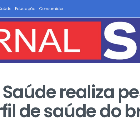
Saúde
Educação
Consumidor
a Saúde realiza p
il de saúde do br