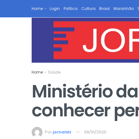
Home
Login
Política
Cultura
Brasil
Maranhão
Home
Saúde
Ministério d
conhecer perf
Por
jornalslz
09/01/2020