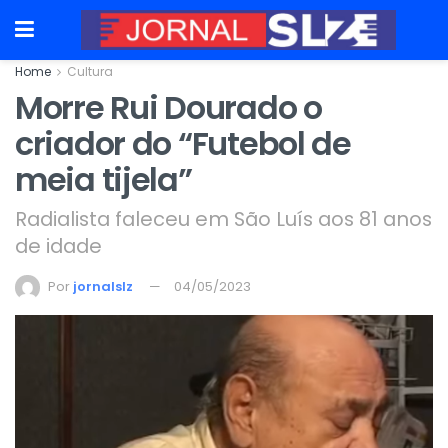
Home
Cultura
Morre Rui Dourado o
criador do “Futebol de
meia tijela”
Radialista faleceu em São Luís aos 81 anos
de idade
Por
jornalslz
04/05/2023