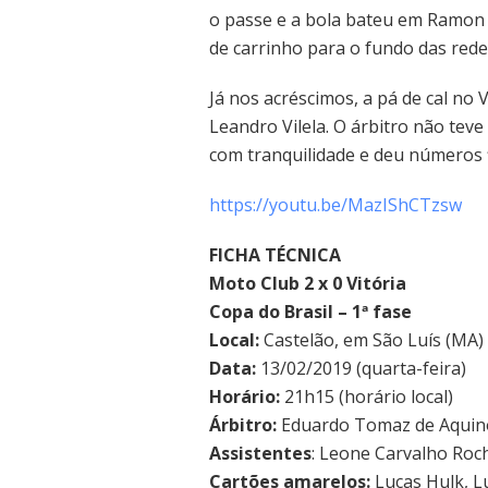
o passe e a bola bateu em Ramon 
de carrinho para o fundo das rede
Já nos acréscimos, a pá de cal no V
Leandro Vilela. O árbitro não teve
com tranquilidade e deu números f
https://youtu.be/MazIShCTzsw
FICHA TÉCNICA
Moto Club 2 x 0 Vitória
Copa do Brasil – 1ª fase
Local:
Castelão, em São Luís (MA)
Data:
13/02/2019 (quarta-feira)
Horário:
21h15 (horário local)
Árbitro:
Eduardo Tomaz de Aquino
Assistentes
: Leone Carvalho Roc
Cartões amarelos:
Lucas Hulk, Lu