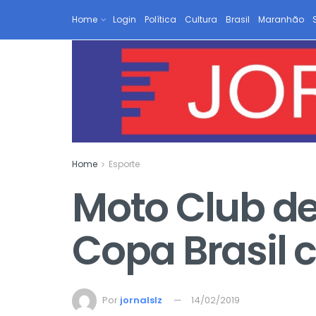
Home
Login
Política
Cultura
Brasil
Maranhão
Home
Esporte
Moto Club de
Copa Brasil c
Por
jornalslz
14/02/2019