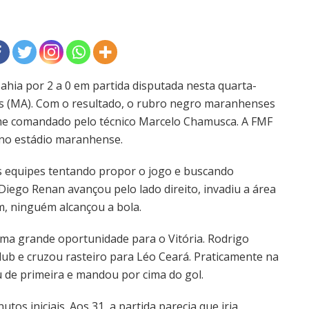
ahia por 2 a 0 em partida disputada nesta quarta-
uís (MA). Com o resultado, o rubro negro maranhenses
ime comandado pelo técnico Marcelo Chamusca. A FMF
 no estádio maranhense.
 equipes tentando propor o jogo e buscando
 Diego Renan avançou pelo lado direito, invadiu a área
ém, ninguém alcançou a bola.
uma grande oportunidade para o Vitória. Rodrigo
lub e cruzou rasteiro para Léo Ceará. Praticamente na
u de primeira e mandou por cima do gol.
tos iniciais. Aos 31, a partida parecia que iria